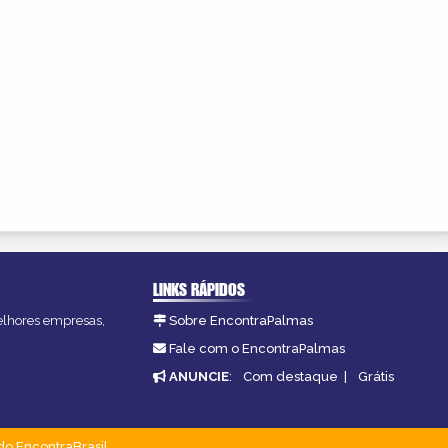
LINKS RÁPIDOS
melhores empresas,
Sobre EncontraPalmas
Fale com o EncontraPalmas
ANUNCIE
:
Com destaque
|
Grátis
do EncontraBrasil