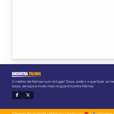
ENCONTRA
PALMAS
O melhor de Palmas num só lugar! Dicas, onde ir, o que fazer, as 
locais, serviços e muito mais no guia Encontra Palmas.
Termos
|
Privacidade
|
Sitemap
Criado com
e
pelo time 