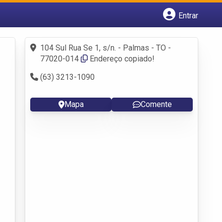
Entrar
Cadastrar empresa
Fazer login
104 Sul Rua Se 1, s/n. - Palmas - TO -
Criar conta
77020-014
Endereço copiado!
(63) 3213-1090
Mapa
Comente