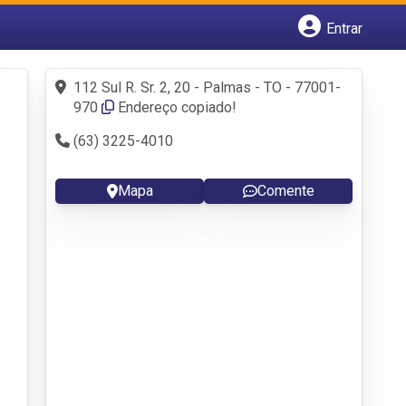
Entrar
Cadastrar empresa
Fazer login
112 Sul R. Sr. 2, 20 - Palmas - TO - 77001-
Criar conta
970
Endereço copiado!
(63) 3225-4010
Mapa
Comente