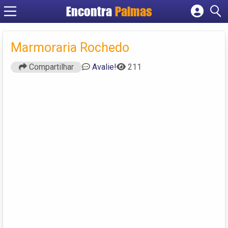
Encontra
Palmas
Cadastrar empresa
Fazer login
Marmoraria Rochedo
Criar conta
Compartilhar
Avalie!
211