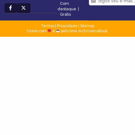
Com
destaque
|
Grátis
Termos
|
Privacidade
|
Sitemap
Criado com
e
pelo time do EncontraBrasil