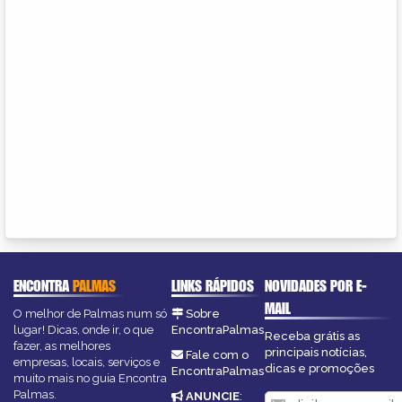
ENCONTRA
PALMAS
LINKS RÁPIDOS
NOVIDADES POR E-
MAIL
O melhor de Palmas num só
Sobre
lugar! Dicas, onde ir, o que
EncontraPalmas
Receba grátis as
fazer, as melhores
principais notícias,
Fale com o
empresas, locais, serviços e
dicas e promoções
EncontraPalmas
muito mais no guia Encontra
Palmas.
ANUNCIE
: