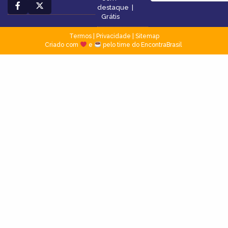
destaque
|
Grátis
Termos
|
Privacidade
|
Sitemap
Criado com
e
pelo time do EncontraBrasil