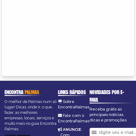
ENCONTRA
PALMAS
LINKS RÁPIDOS
NOVIDADES POR E-
MAIL
O melhor de Palmas num só
Sobre
lugar! Dicas, onde ir, o que
EncontraPalmas
Receba grátis as
fazer, as melhores
principais notícias,
Fale com o
empresas, locais, serviços e
dicas e promoções
EncontraPalmas
muito mais no guia Encontra
Palmas.
ANUNCIE
:
Com