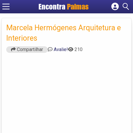
Encontra
Palmas
Cadastrar empresa
Fazer login
Marcela Hermógenes Arquitetura e
Criar conta
Interiores
Compartilhar
Avalie!
210