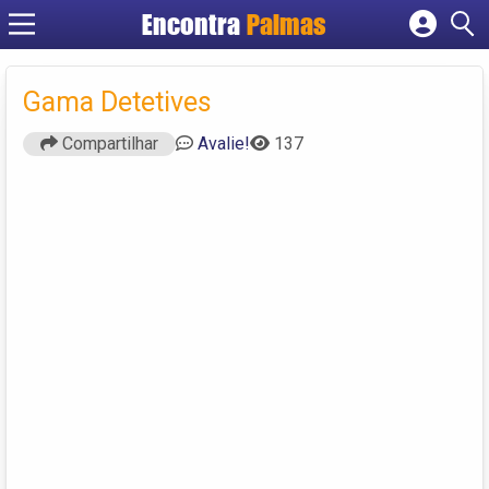
Encontra
Palmas
Cadastrar empresa
Fazer login
Gama Detetives
Criar conta
Compartilhar
Avalie!
137