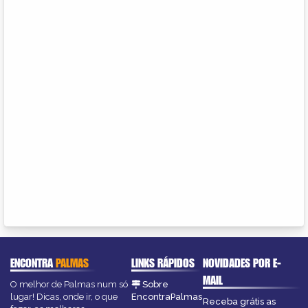
ENCONTRA
PALMAS
LINKS RÁPIDOS
NOVIDADES POR E-
MAIL
O melhor de Palmas num só
Sobre
lugar! Dicas, onde ir, o que
EncontraPalmas
Receba grátis as