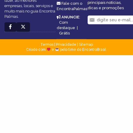
fazer, as melhores
principais notícias,
Fale com o
empresas, locais, serviços e
dicas e promoções
EncontraPalmas
muito mais no guia Encontra
Palmas.
ANUNCIE
:
Com
destaque
|
Grátis
Termos
|
Privacidade
|
Sitemap
Criado com
e
pelo time do EncontraBrasil