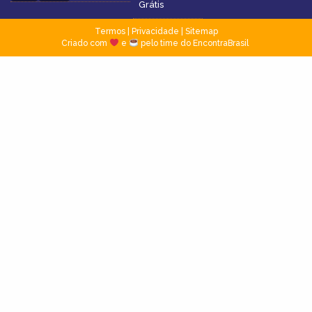
Grátis
Termos
|
Privacidade
|
Sitemap
Criado com
e
pelo time do EncontraBrasil