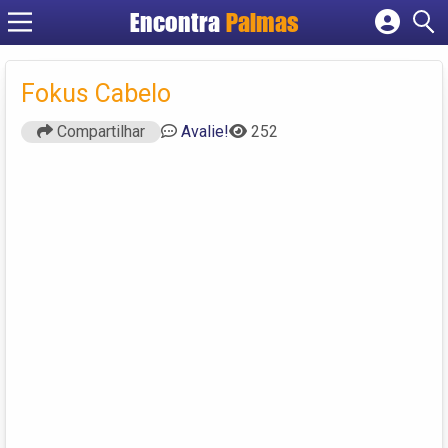
Encontra
Palmas
Cadastrar empresa
Fazer login
Fokus Cabelo
Criar conta
Compartilhar
Avalie!
252