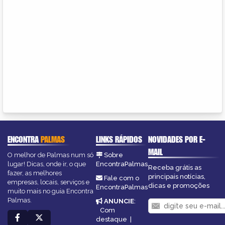
ENCONTRA
PALMAS
LINKS RÁPIDOS
NOVIDADES POR E-
MAIL
O melhor de Palmas num só
Sobre
lugar! Dicas, onde ir, o que
EncontraPalmas
Receba grátis as
fazer, as melhores
principais notícias,
Fale com o
empresas, locais, serviços e
dicas e promoções
EncontraPalmas
muito mais no guia Encontra
Palmas.
ANUNCIE
:
Com
destaque
|