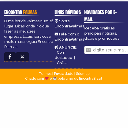
ENCONTRA
PALMAS
LINKS RÁPIDOS
NOVIDADES POR E-
MAIL
O melhor de Palmas num só
Sobre
lugar! Dicas, onde ir, o que
EncontraPalmas
Receba grátis as
fazer, as melhores
principais notícias,
Fale com o
empresas, locais, serviços e
dicas e promoções
EncontraPalmas
muito mais no guia Encontra
Palmas.
ANUNCIE
:
Com
destaque
|
Grátis
Termos
|
Privacidade
|
Sitemap
Criado com
e
pelo time do EncontraBrasil