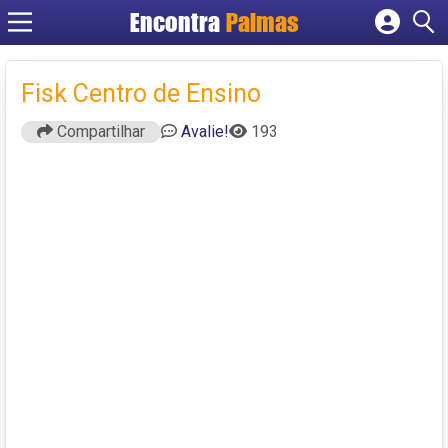
Encontra
Palmas
Cadastrar empresa
Fazer login
Fisk Centro de Ensino
Criar conta
Compartilhar
Avalie!
193