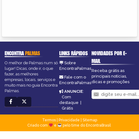
ENCONTRA
PALMAS
LINKS RÁPIDOS
NOVIDADES POR E-
MAIL
O melhor de Palmas num só
Sobre
lugar! Dicas, onde ir, o que
EncontraPalmas
Receba grátis as
fazer, as melhores
principais notícias,
Fale com o
empresas, locais, serviços e
dicas e promoções
EncontraPalmas
muito mais no guia Encontra
Palmas.
ANUNCIE
:
Com
destaque
|
Grátis
Termos
|
Privacidade
|
Sitemap
Criado com
e
pelo time do EncontraBrasil