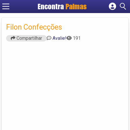
Encontra
Palmas
Cadastrar empresa
Fazer login
Filon Confecções
Criar conta
Compartilhar
Avalie!
191