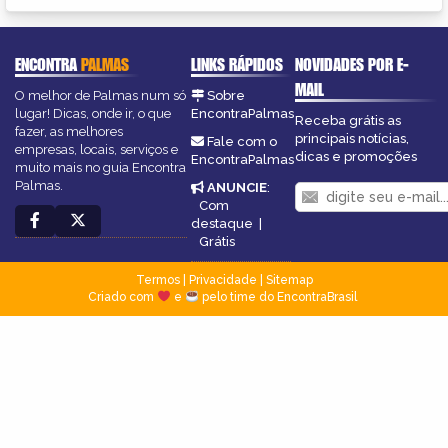
ENCONTRA
PALMAS
LINKS RÁPIDOS
NOVIDADES POR E-
MAIL
O melhor de Palmas num só
Sobre
lugar! Dicas, onde ir, o que
EncontraPalmas
Receba grátis as
fazer, as melhores
principais notícias,
Fale com o
empresas, locais, serviços e
dicas e promoções
EncontraPalmas
muito mais no guia Encontra
Palmas.
ANUNCIE
:
Com
destaque
|
Grátis
Termos
|
Privacidade
|
Sitemap
Criado com
e
pelo time do EncontraBrasil