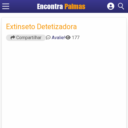
Encontra
Palmas
Cadastrar empresa
Fazer login
Extinseto Detetizadora
Criar conta
Compartilhar
Avalie!
177