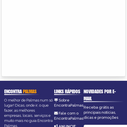
ENCONTRA
PALMAS
LINKS RÁPIDOS
NOVIDADES POR E-
MAIL
O melhor de Palmas num só
Sobre
lugar! Dicas, onde ir, o que
EncontraPalmas
Receba grátis as
fazer, as melhores
principais notícias,
Fale com o
empresas, locais, serviços e
dicas e promoções
EncontraPalmas
muito mais no guia Encontra
Palmas.
ANUNCIE
: