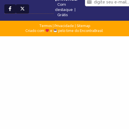
Com
destaque
|
Grátis
Termos
|
Privacidade
|
Sitemap
Criado com
e
pelo time do EncontraBrasil