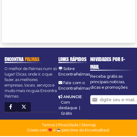
ENCONTRA
PALMAS
LINKS RÁPIDOS
NOVIDADES POR E-
MAIL
O melhor de Palmas num só
Sobre
lugar! Dicas, onde ir, o que
EncontraPalmas
Receba grátis as
fazer, as melhores
principais notícias,
Fale com o
empresas, locais, serviços e
dicas e promoções
EncontraPalmas
muito mais no guia Encontra
Palmas.
ANUNCIE
:
Com
destaque
|
Grátis
Termos
|
Privacidade
|
Sitemap
Criado com
e
pelo time do EncontraBrasil