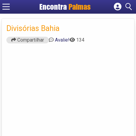
Encontra
Palmas
Cadastrar empresa
Fazer login
Divisórias Bahia
Criar conta
Compartilhar
Avalie!
134