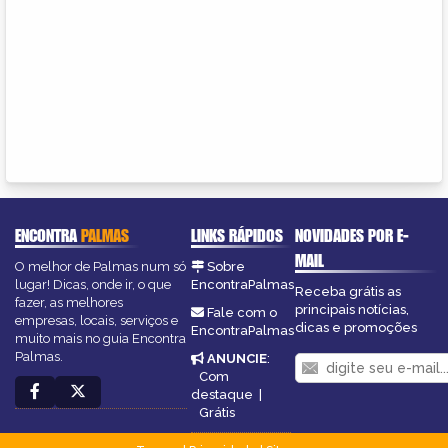
ENCONTRA
PALMAS
LINKS RÁPIDOS
NOVIDADES POR E-
MAIL
O melhor de Palmas num só
Sobre
lugar! Dicas, onde ir, o que
EncontraPalmas
Receba grátis as
fazer, as melhores
principais notícias,
Fale com o
empresas, locais, serviços e
dicas e promoções
EncontraPalmas
muito mais no guia Encontra
Palmas.
ANUNCIE
:
Com
destaque
|
Grátis