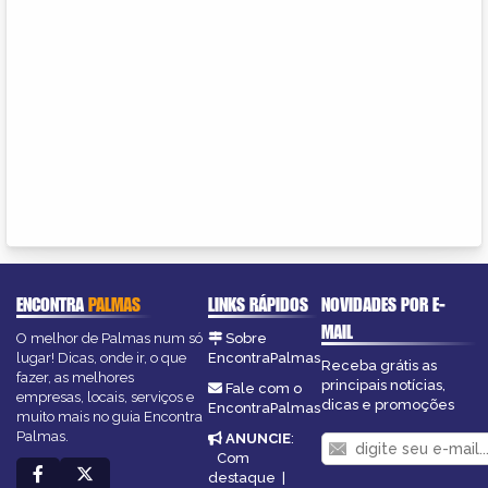
ENCONTRA
PALMAS
LINKS RÁPIDOS
NOVIDADES POR E-
MAIL
O melhor de Palmas num só
Sobre
lugar! Dicas, onde ir, o que
EncontraPalmas
Receba grátis as
fazer, as melhores
principais notícias,
Fale com o
empresas, locais, serviços e
dicas e promoções
EncontraPalmas
muito mais no guia Encontra
Palmas.
ANUNCIE
:
Com
destaque
|