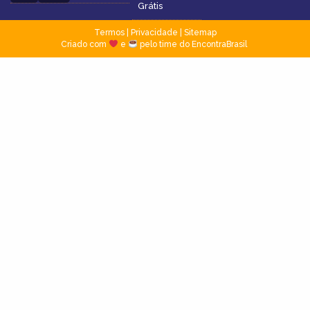
Grátis
Termos
|
Privacidade
|
Sitemap
Criado com
e
pelo time do EncontraBrasil