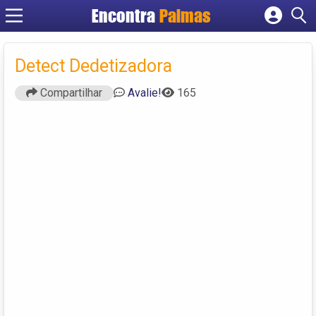
Encontra
Palmas
Cadastrar empresa
Fazer login
Detect Dedetizadora
Criar conta
Compartilhar
Avalie!
165