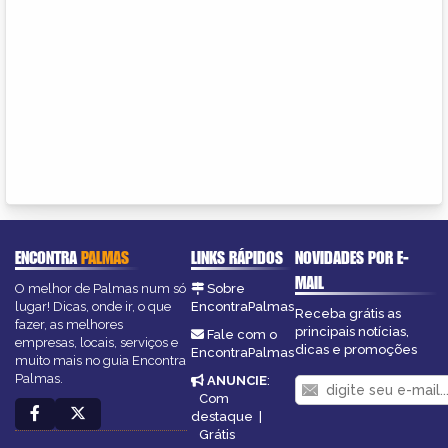
ENCONTRA
PALMAS
LINKS RÁPIDOS
NOVIDADES POR E-
MAIL
O melhor de Palmas num só
Sobre
lugar! Dicas, onde ir, o que
EncontraPalmas
Receba grátis as
fazer, as melhores
principais notícias,
Fale com o
empresas, locais, serviços e
dicas e promoções
EncontraPalmas
muito mais no guia Encontra
Palmas.
ANUNCIE
:
Com
destaque
|
Grátis