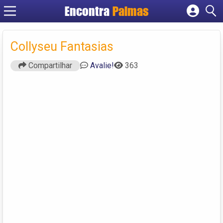
Encontra
Palmas
Cadastrar empresa
Fazer login
Collyseu Fantasias
Criar conta
Compartilhar
Avalie!
363