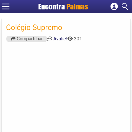
Encontra
Palmas
Cadastrar empresa
Fazer login
Colégio Supremo
Criar conta
Compartilhar
Avalie!
201