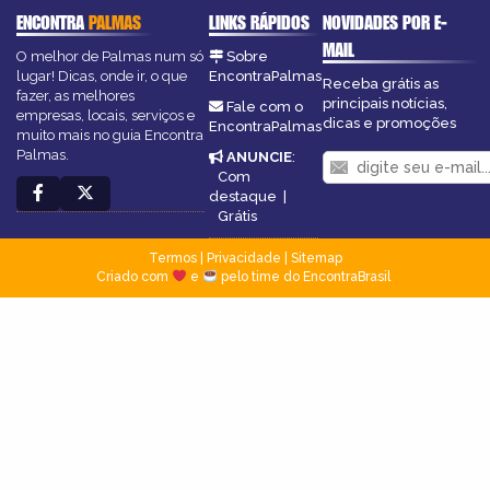
ENCONTRA
PALMAS
LINKS RÁPIDOS
NOVIDADES POR E-
MAIL
O melhor de Palmas num só
Sobre
lugar! Dicas, onde ir, o que
EncontraPalmas
Receba grátis as
fazer, as melhores
principais notícias,
Fale com o
empresas, locais, serviços e
dicas e promoções
EncontraPalmas
muito mais no guia Encontra
Palmas.
ANUNCIE
:
Com
destaque
|
Grátis
Termos
|
Privacidade
|
Sitemap
Criado com
e
pelo time do EncontraBrasil