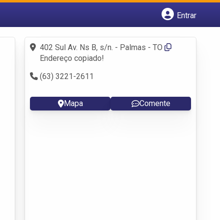
Entrar
Cadastrar empresa
Fazer login
402 Sul Av. Ns B, s/n. - Palmas - TO
Criar conta
Endereço copiado!
(63) 3221-2611
Mapa
Comente