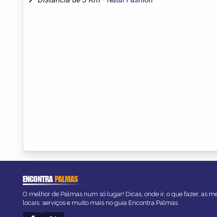
ENCONTRA
PALMAS
O melhor de Palmas num só lugar! Dicas, onde ir, o que fazer, as 
locais, serviços e muito mais no guia Encontra Palmas.