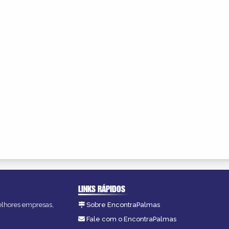
LINKS RÁPIDOS
melhores empresas,
Sobre EncontraPalmas
Fale com o EncontraPalmas