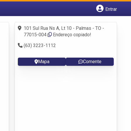
Entrar
Cadastrar empresa
Fazer login
101 Sul Rua Ns A, Lt 10 - Palmas - TO -
Criar conta
77015-004
Endereço copiado!
(63) 3223-1112
Mapa
Comente