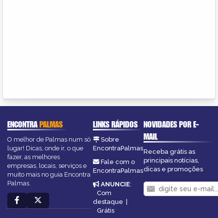
ENCONTRA
PALMAS
LINKS RÁPIDOS
NOVIDADES POR E-
MAIL
O melhor de Palmas num só
Sobre
lugar! Dicas, onde ir, o que
EncontraPalmas
Receba grátis as
fazer, as melhores
principais notícias,
Fale com o
empresas, locais, serviços e
dicas e promoções
EncontraPalmas
muito mais no guia Encontra
Palmas.
ANUNCIE
:
Com
destaque
|
Grátis