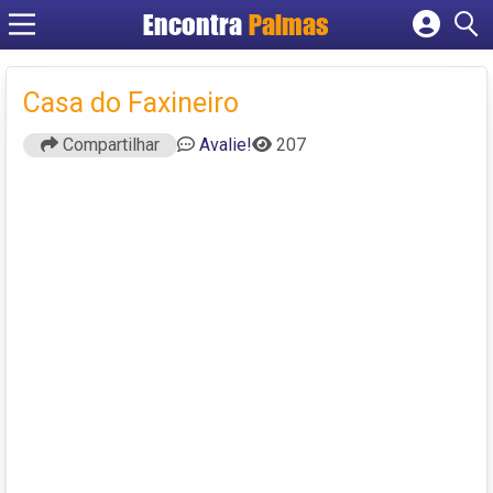
Encontra
Palmas
Cadastrar empresa
Fazer login
Casa do Faxineiro
Criar conta
Compartilhar
Avalie!
207