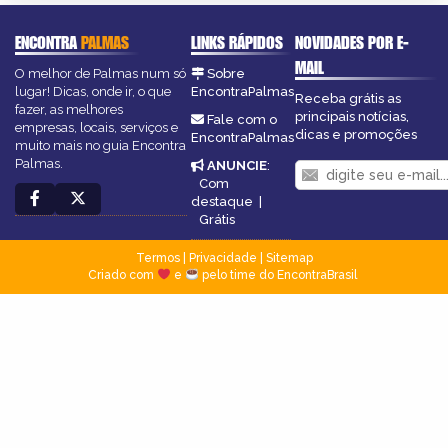
ENCONTRA
PALMAS
LINKS RÁPIDOS
NOVIDADES POR E-
MAIL
O melhor de Palmas num só
Sobre
lugar! Dicas, onde ir, o que
EncontraPalmas
Receba grátis as
fazer, as melhores
principais notícias,
Fale com o
empresas, locais, serviços e
dicas e promoções
EncontraPalmas
muito mais no guia Encontra
Palmas.
ANUNCIE
:
Com
destaque
|
Grátis
Termos
|
Privacidade
|
Sitemap
Criado com
e
pelo time do EncontraBrasil