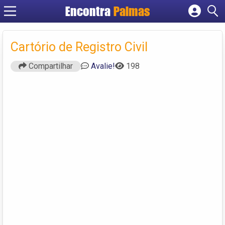
Encontra
Palmas
Cadastrar empresa
Fazer login
Cartório de Registro Civil
Criar conta
Compartilhar
Avalie!
198