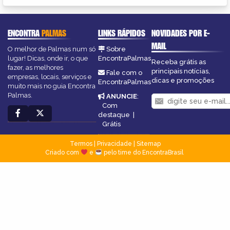
ENCONTRA
PALMAS
LINKS RÁPIDOS
NOVIDADES POR E-
MAIL
O melhor de Palmas num só
Sobre
lugar! Dicas, onde ir, o que
EncontraPalmas
Receba grátis as
fazer, as melhores
principais notícias,
Fale com o
empresas, locais, serviços e
dicas e promoções
EncontraPalmas
muito mais no guia Encontra
Palmas.
ANUNCIE
:
Com
destaque
|
Grátis
Termos
|
Privacidade
|
Sitemap
Criado com
e
pelo time do EncontraBrasil