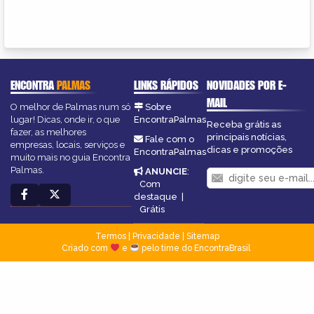
ENCONTRA
PALMAS
LINKS RÁPIDOS
NOVIDADES POR E-
MAIL
O melhor de Palmas num só
Sobre
lugar! Dicas, onde ir, o que
EncontraPalmas
Receba grátis as
fazer, as melhores
principais notícias,
Fale com o
empresas, locais, serviços e
dicas e promoções
EncontraPalmas
muito mais no guia Encontra
Palmas.
ANUNCIE
:
Com
destaque
|
Grátis
Termos
|
Privacidade
|
Sitemap
Criado com
e
pelo time do EncontraBrasil