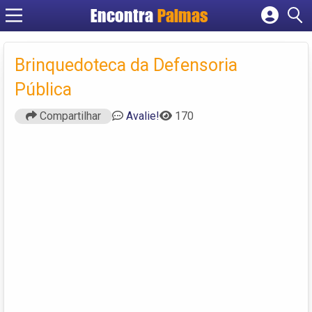
Encontra
Palmas
Cadastrar empresa
Fazer login
Brinquedoteca da Defensoria
Criar conta
Pública
Compartilhar
Avalie!
170