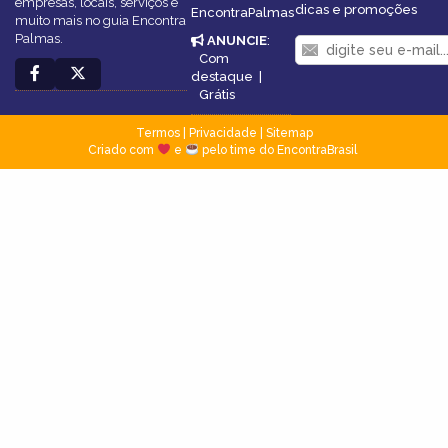
empresas, locais, serviços e
dicas e promoções
EncontraPalmas
muito mais no guia Encontra
Palmas.
ANUNCIE
:
Com
destaque
|
Grátis
Termos
|
Privacidade
|
Sitemap
Criado com
e
pelo time do EncontraBrasil