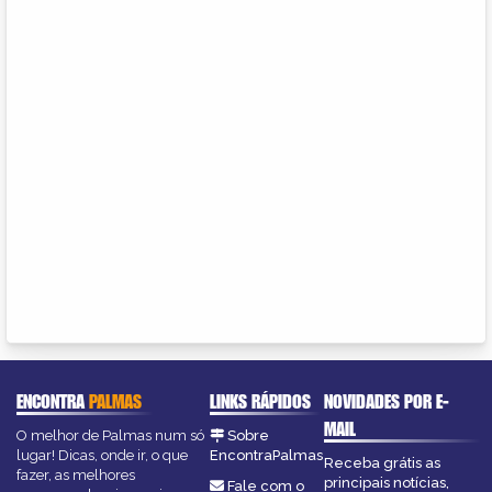
ENCONTRA
PALMAS
LINKS RÁPIDOS
NOVIDADES POR E-
MAIL
O melhor de Palmas num só
Sobre
lugar! Dicas, onde ir, o que
EncontraPalmas
Receba grátis as
fazer, as melhores
principais notícias,
Fale com o