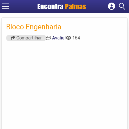
Encontra
Palmas
Cadastrar empresa
Fazer login
Bloco Engenharia
Criar conta
Compartilhar
Avalie!
164