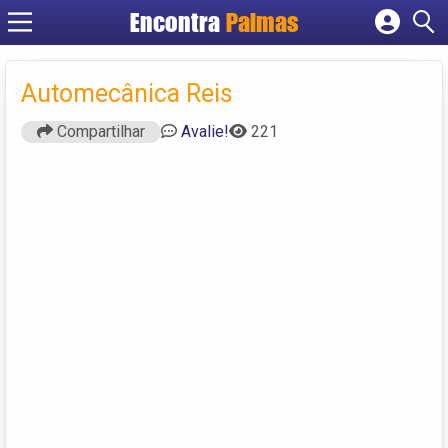
Encontra
Palmas
Cadastrar empresa
Fazer login
Automecânica Reis
Criar conta
Compartilhar
Avalie!
221