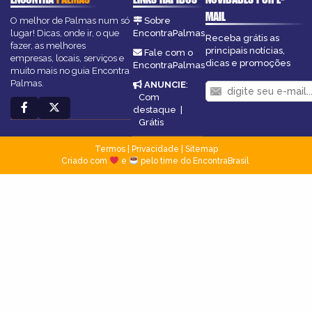
MAIL
O melhor de Palmas num só
Sobre
lugar! Dicas, onde ir, o que
EncontraPalmas
Receba grátis as
fazer, as melhores
principais notícias,
Fale com o
empresas, locais, serviços e
dicas e promoções
EncontraPalmas
muito mais no guia Encontra
Palmas.
ANUNCIE
:
Com
destaque
|
Grátis
Termos
|
Privacidade
|
Sitemap
Criado com
e
pelo time do EncontraBrasil