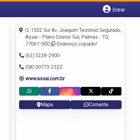
Entrar
Cadastrar empresa
Fazer login
Q. 1502 Sul Av. Joaquim Teotônio Segurado,
Criar conta
Assai - Plano Diretor Sul, Palmas - TO,
77061-900
Endereço copiado!
(63) 3228-2900
(08) 00773-2322
www.assai.com.br
Mapa
Comente