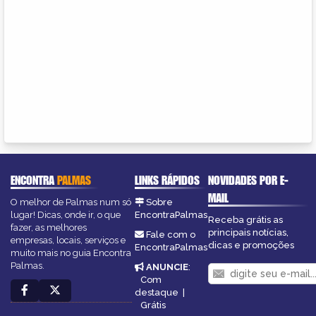
ENCONTRA
PALMAS
LINKS RÁPIDOS
NOVIDADES POR E-
MAIL
O melhor de Palmas num só
Sobre
lugar! Dicas, onde ir, o que
EncontraPalmas
Receba grátis as
fazer, as melhores
principais notícias,
Fale com o
empresas, locais, serviços e
dicas e promoções
EncontraPalmas
muito mais no guia Encontra
Palmas.
ANUNCIE
:
Com
destaque
|
Grátis