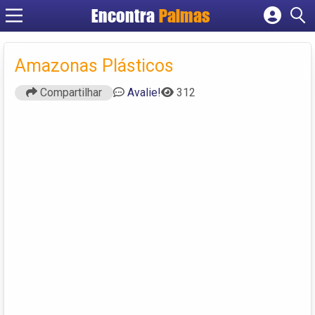
Encontra
Palmas
Cadastrar empresa
Fazer login
Amazonas Plásticos
Criar conta
Compartilhar
Avalie!
312