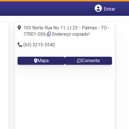
Entrar
Cadastrar empresa
Fazer login
103 Norte Rua No 11, Lt 23 - Palmas - TO -
Criar conta
77001-036
Endereço copiado!
(63) 3215-5540
Mapa
Comente