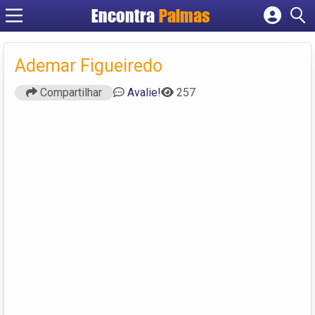
Encontra
Palmas
Cadastrar empresa
Fazer login
Ademar Figueiredo
Criar conta
Compartilhar
Avalie!
257