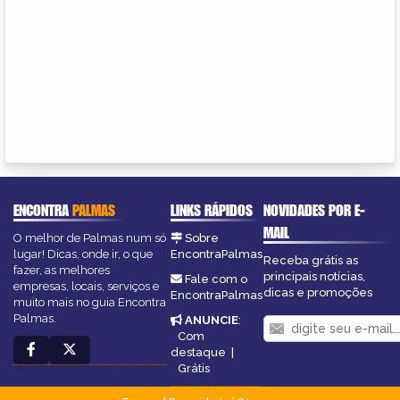
ENCONTRA
PALMAS
LINKS RÁPIDOS
NOVIDADES POR E-
MAIL
O melhor de Palmas num só
Sobre
lugar! Dicas, onde ir, o que
EncontraPalmas
Receba grátis as
fazer, as melhores
principais notícias,
Fale com o
empresas, locais, serviços e
dicas e promoções
EncontraPalmas
muito mais no guia Encontra
Palmas.
ANUNCIE
:
Com
destaque
|
Grátis