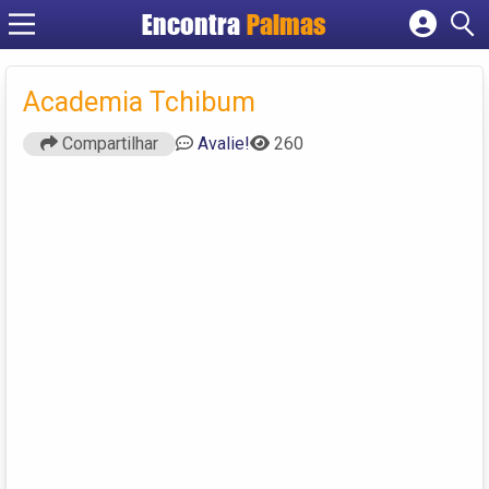
Encontra
Palmas
Cadastrar empresa
Fazer login
Academia Tchibum
Criar conta
Compartilhar
Avalie!
260