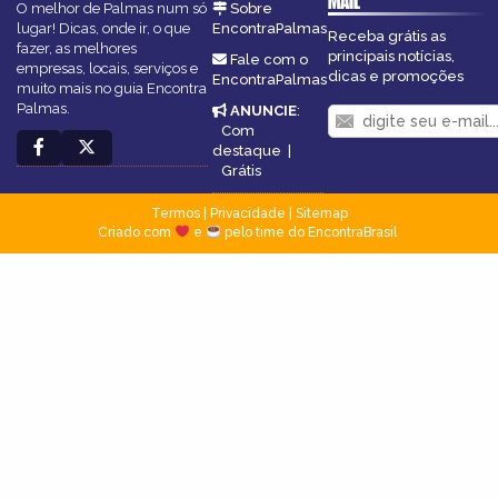
MAIL
O melhor de Palmas num só
Sobre
lugar! Dicas, onde ir, o que
EncontraPalmas
Receba grátis as
fazer, as melhores
principais notícias,
Fale com o
empresas, locais, serviços e
dicas e promoções
EncontraPalmas
muito mais no guia Encontra
Palmas.
ANUNCIE
:
Com
destaque
|
Grátis
Termos
|
Privacidade
|
Sitemap
Criado com
e
pelo time do EncontraBrasil