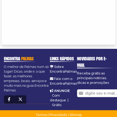
ENCONTRA
PALMAS
LINKS RÁPIDOS
NOVIDADES POR E-
MAIL
O melhor de Palmas num só
Sobre
lugar! Dicas, onde ir, o que
EncontraPalmas
Receba grátis as
fazer, as melhores
principais notícias,
Fale com o
empresas, locais, serviços e
dicas e promoções
EncontraPalmas
muito mais no guia Encontra
Palmas.
ANUNCIE
:
Com
destaque
|
Grátis
Termos
|
Privacidade
|
Sitemap