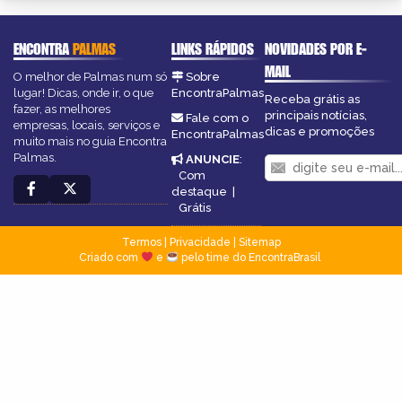
ENCONTRA
PALMAS
LINKS RÁPIDOS
NOVIDADES POR E-
MAIL
O melhor de Palmas num só
Sobre
lugar! Dicas, onde ir, o que
EncontraPalmas
Receba grátis as
fazer, as melhores
principais notícias,
Fale com o
empresas, locais, serviços e
dicas e promoções
EncontraPalmas
muito mais no guia Encontra
Palmas.
ANUNCIE
:
Com
destaque
|
Grátis
Termos
|
Privacidade
|
Sitemap
Criado com
e
pelo time do EncontraBrasil