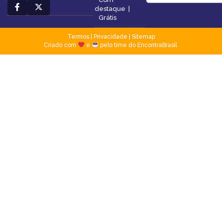
destaque
|
Grátis
Termos
|
Privacidade
|
Sitemap
Criado com
e
pelo time do EncontraBrasil