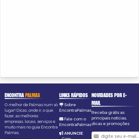
ENCONTRA
PALMAS
LINKS RÁPIDOS
NOVIDADES POR E-
MAIL
O melhor de Palmas num só
Sobre
lugar! Dicas, onde ir, o que
EncontraPalmas
Receba grátis as
fazer, as melhores
principais notícias,
Fale com o
empresas, locais, serviços e
dicas e promoções
EncontraPalmas
muito mais no guia Encontra
Palmas.
ANUNCIE
:
Com