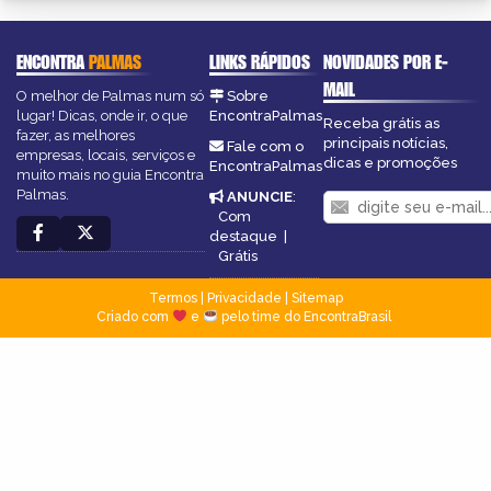
ENCONTRA
PALMAS
LINKS RÁPIDOS
NOVIDADES POR E-
MAIL
O melhor de Palmas num só
Sobre
lugar! Dicas, onde ir, o que
EncontraPalmas
Receba grátis as
fazer, as melhores
principais notícias,
Fale com o
empresas, locais, serviços e
dicas e promoções
EncontraPalmas
muito mais no guia Encontra
Palmas.
ANUNCIE
:
Com
destaque
|
Grátis
Termos
|
Privacidade
|
Sitemap
Criado com
e
pelo time do EncontraBrasil