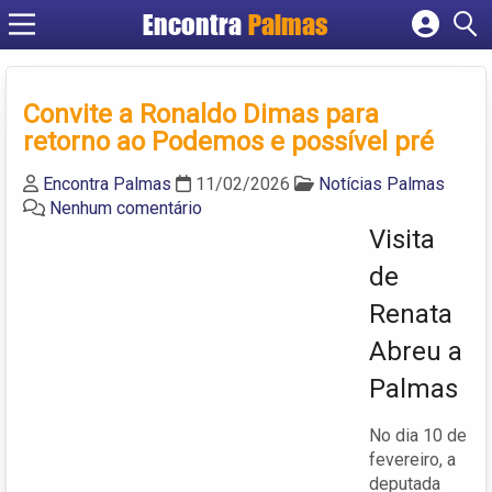
Encontra
Palmas
Cadastrar empresa
Fazer login
Convite a Ronaldo Dimas para
Criar conta
retorno ao Podemos e possível pré
Encontra Palmas
11/02/2026
Notícias Palmas
Nenhum comentário
Visita
de
Renata
Abreu a
Palmas
No dia 10 de
fevereiro, a
deputada