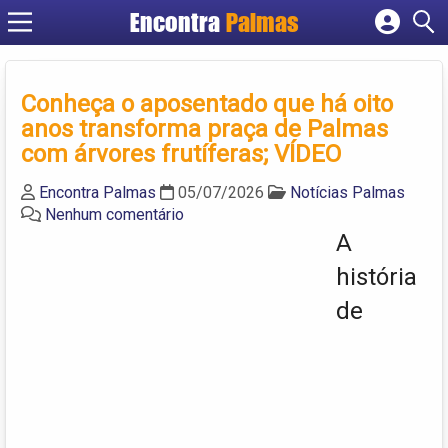
Encontra
Palmas
Cadastrar empresa
Fazer login
Conheça o aposentado que há oito
Criar conta
anos transforma praça de Palmas
com árvores frutíferas; VÍDEO
Encontra Palmas
05/07/2026
Notícias Palmas
Nenhum comentário
A
história
de