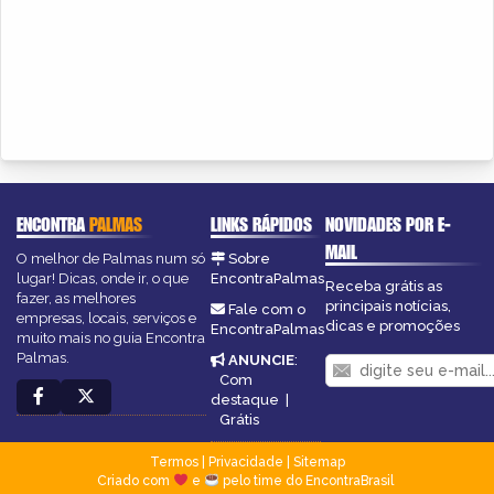
ENCONTRA
PALMAS
LINKS RÁPIDOS
NOVIDADES POR E-
MAIL
O melhor de Palmas num só
Sobre
lugar! Dicas, onde ir, o que
EncontraPalmas
Receba grátis as
fazer, as melhores
principais notícias,
Fale com o
empresas, locais, serviços e
dicas e promoções
EncontraPalmas
muito mais no guia Encontra
Palmas.
ANUNCIE
:
Com
destaque
|
Grátis
Termos
|
Privacidade
|
Sitemap
Criado com
e
pelo time do EncontraBrasil