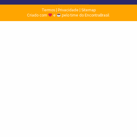
Termos
|
Privacidade
|
Sitemap
Criado com
e
pelo time do EncontraBrasil