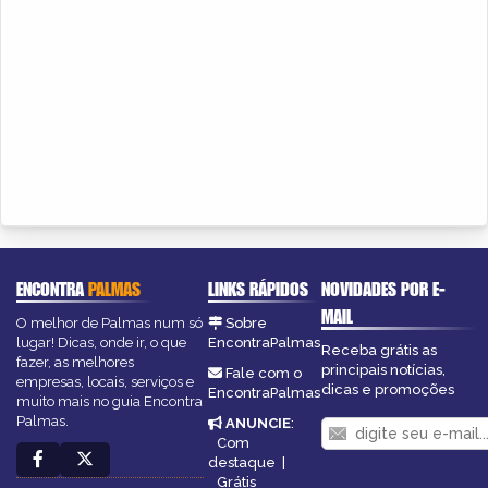
ENCONTRA
PALMAS
LINKS RÁPIDOS
NOVIDADES POR E-
MAIL
O melhor de Palmas num só
Sobre
lugar! Dicas, onde ir, o que
EncontraPalmas
Receba grátis as
fazer, as melhores
principais notícias,
Fale com o
empresas, locais, serviços e
dicas e promoções
EncontraPalmas
muito mais no guia Encontra
Palmas.
ANUNCIE
:
Com
destaque
|
Grátis