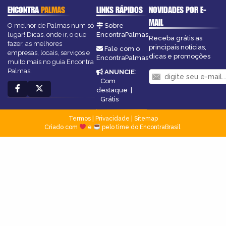
ENCONTRA
PALMAS
LINKS RÁPIDOS
NOVIDADES POR E-
MAIL
O melhor de Palmas num só
Sobre
lugar! Dicas, onde ir, o que
EncontraPalmas
Receba grátis as
fazer, as melhores
principais notícias,
Fale com o
empresas, locais, serviços e
dicas e promoções
EncontraPalmas
muito mais no guia Encontra
Palmas.
ANUNCIE
:
Com
destaque
|
Grátis
Termos
|
Privacidade
|
Sitemap
Criado com
e
pelo time do EncontraBrasil