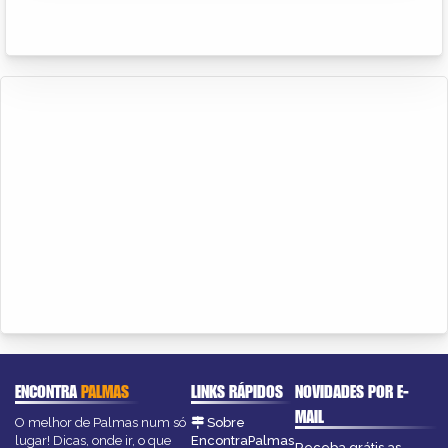
ENCONTRA
PALMAS
LINKS RÁPIDOS
NOVIDADES POR E-
MAIL
O melhor de Palmas num só
Sobre
lugar! Dicas, onde ir, o que
EncontraPalmas
Receba grátis as