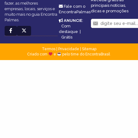
fazer, as melhores
principais notícias,
Fale com o
empresas, locais, serviços e
dicas e promoções
EncontraPalmas
muito mais no guia Encontra
Palmas.
ANUNCIE
:
Com
destaque
|
Grátis
Termos
|
Privacidade
|
Sitemap
Criado com
e
pelo time do EncontraBrasil