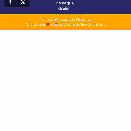
destaque
|
Grátis
Termos
|
Privacidade
|
Sitemap
Criado com
e
pelo time do EncontraBrasil