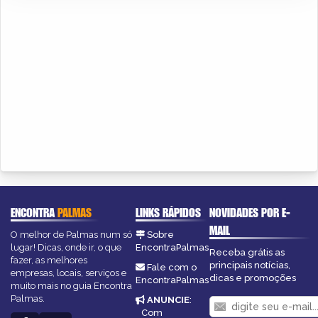
ENCONTRA
PALMAS
LINKS RÁPIDOS
NOVIDADES POR E-
MAIL
O melhor de Palmas num só
Sobre
lugar! Dicas, onde ir, o que
EncontraPalmas
Receba grátis as
fazer, as melhores
principais notícias,
Fale com o
empresas, locais, serviços e
dicas e promoções
EncontraPalmas
muito mais no guia Encontra
Palmas.
ANUNCIE
:
Com