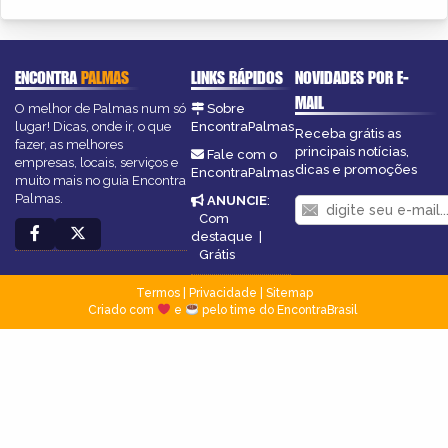
ENCONTRA
PALMAS
LINKS RÁPIDOS
NOVIDADES POR E-
MAIL
O melhor de Palmas num só
Sobre
lugar! Dicas, onde ir, o que
EncontraPalmas
Receba grátis as
fazer, as melhores
principais notícias,
Fale com o
empresas, locais, serviços e
dicas e promoções
EncontraPalmas
muito mais no guia Encontra
Palmas.
ANUNCIE
:
Com
destaque
|
Grátis
Termos
|
Privacidade
|
Sitemap
Criado com
e
pelo time do EncontraBrasil