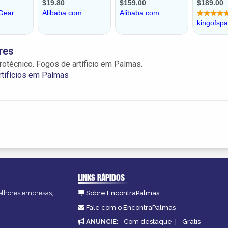
res
rotécnico. Fogos de artíficio em Palmas.
tifícios em Palmas
LINKS RÁPIDOS
melhores empresas,
Sobre EncontraPalmas
Fale com o EncontraPalmas
ANUNCIE
:
Com destaque
|
Grátis