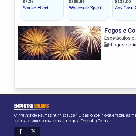
Fogos e Co
Espetáculos pi
Fogos de Ar
ENCONTRA
PALMAS
O melhor de Palmas num só lugar! Dicas, onde ir, o que fazer, as 
locais, serviços e muito mais no guia Encontra Palmas.