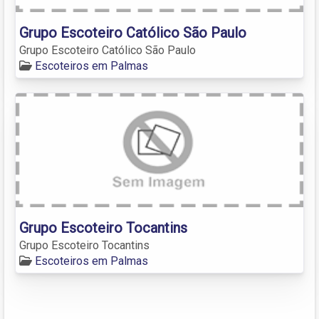
Grupo Escoteiro Católico São Paulo
Grupo Escoteiro Católico São Paulo
Escoteiros em Palmas
Grupo Escoteiro Tocantins
Grupo Escoteiro Tocantins
Escoteiros em Palmas