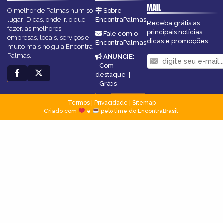
MAIL
O melhor de Palmas num só
Sobre
lugar! Dicas, onde ir, o que
EncontraPalmas
Receba grátis as
fazer, as melhores
principais notícias,
Fale com o
empresas, locais, serviços e
dicas e promoções
EncontraPalmas
muito mais no guia Encontra
Palmas.
ANUNCIE
:
Com
destaque
|
Grátis
Termos
|
Privacidade
|
Sitemap
Criado com
e
pelo time do EncontraBrasil