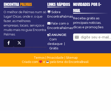
ENCONTRA
PALMAS
LINKS RÁPIDOS
NOVIDADES POR E-
MAIL
O melhor de Palmas num só
Sobre
lugar! Dicas, onde ir, o que
EncontraPalmas
Receba grátis as
fazer, as melhores
principais notícias,
Fale com o
empresas, locais, serviços e
dicas e promoções
EncontraPalmas
muito mais no guia Encontra
Palmas.
ANUNCIE
:
Com
destaque
|
Grátis
Termos
|
Privacidade
|
Sitemap
Criado com
e
pelo time do EncontraBrasil