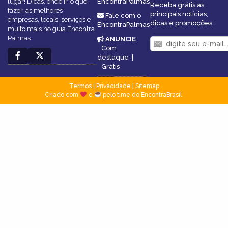
lugar! Dicas, onde ir, o que
EncontraPalmas
Receba grátis as
fazer, as melhores
principais notícias,
Fale com o
empresas, locais, serviços e
dicas e promoções
EncontraPalmas
muito mais no guia Encontra
Palmas.
ANUNCIE
:
Com
destaque
|
Grátis
Termos
|
Privacidade
|
Sitemap
Criado com
e
pelo time do EncontraBrasil