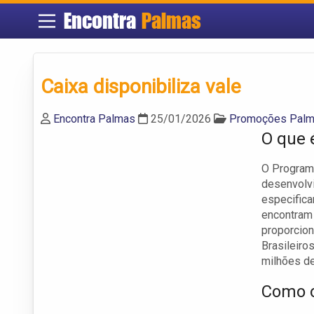
Encontra
Palmas
Caixa disponibiliza vale
Encontra Palmas
25/01/2026
Promoções Pal
O que 
O Programa
desenvolvi
especifica
encontram 
proporcion
Brasileiro
milhões de
Como o