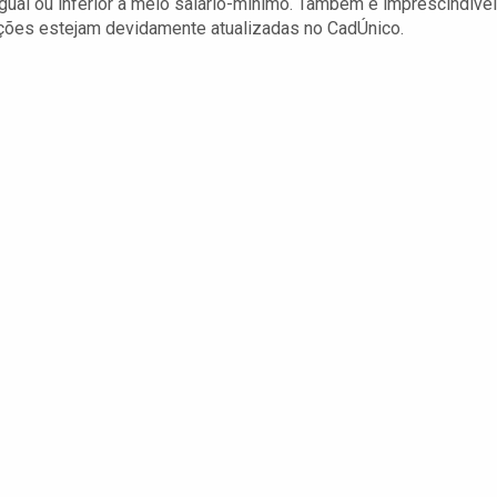
ual ou inferior a meio salário-mínimo. Também é imprescindível
ções estejam devidamente atualizadas no CadÚnico.