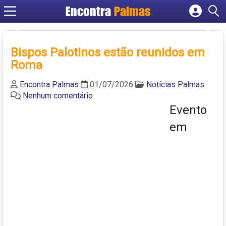
Encontra
Palmas
Cadastrar empresa
Fazer login
Bispos Palotinos estão reunidos em
Criar conta
Roma
Encontra Palmas
01/07/2026
Notícias Palmas
Nenhum comentário
Evento
em