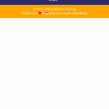
Termos
|
Privacidade
|
Sitemap
Criado com
e
pelo time do EncontraBrasil