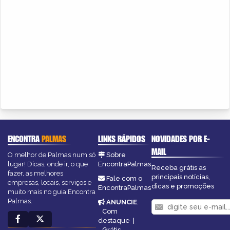
ENCONTRA
PALMAS
LINKS RÁPIDOS
NOVIDADES POR E-
MAIL
O melhor de Palmas num só
Sobre
lugar! Dicas, onde ir, o que
EncontraPalmas
Receba grátis as
fazer, as melhores
principais notícias,
Fale com o
empresas, locais, serviços e
dicas e promoções
EncontraPalmas
muito mais no guia Encontra
Palmas.
ANUNCIE
:
Com
destaque
|
Grátis