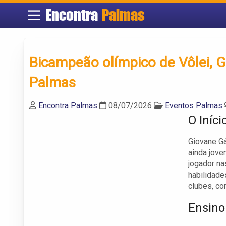
Encontra
Palmas
Bicampeão olímpico de Vôlei, G
Palmas
Encontra Palmas
08/07/2026
Eventos Palmas
O Iníc
Giovane Gá
ainda jove
jogador na
habilidade
clubes, co
Ensino