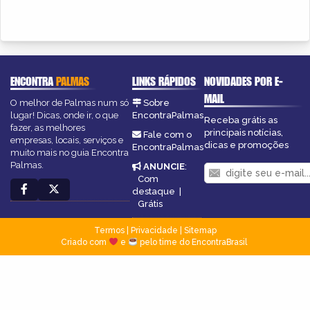
ENCONTRA
PALMAS
LINKS RÁPIDOS
NOVIDADES POR E-
MAIL
O melhor de Palmas num só
Sobre
lugar! Dicas, onde ir, o que
EncontraPalmas
Receba grátis as
fazer, as melhores
principais notícias,
Fale com o
empresas, locais, serviços e
dicas e promoções
EncontraPalmas
muito mais no guia Encontra
Palmas.
ANUNCIE
:
Com
destaque
|
Grátis
Termos
|
Privacidade
|
Sitemap
Criado com
e
pelo time do EncontraBrasil