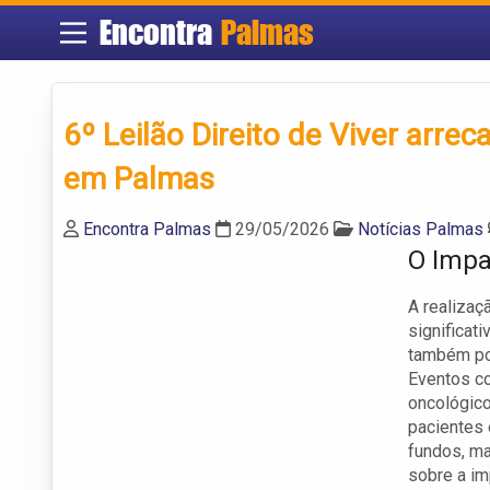
Encontra
Palmas
6º Leilão Direito de Viver arre
em Palmas
Encontra Palmas
29/05/2026
Notícias Palmas
O Impa
A realizaç
significat
também por
Eventos co
oncológico
pacientes 
fundos, m
sobre a im