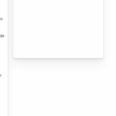
no
ode
o