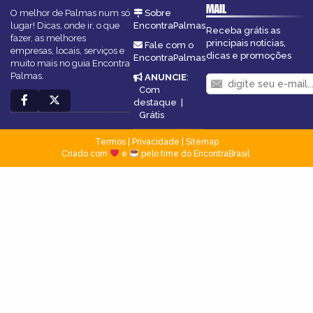
MAIL
O melhor de Palmas num só
Sobre
lugar! Dicas, onde ir, o que
EncontraPalmas
Receba grátis as
fazer, as melhores
principais notícias,
Fale com o
empresas, locais, serviços e
dicas e promoções
EncontraPalmas
muito mais no guia Encontra
Palmas.
ANUNCIE
:
Com
destaque
|
Grátis
Termos
|
Privacidade
|
Sitemap
Criado com
e
pelo time do EncontraBrasil